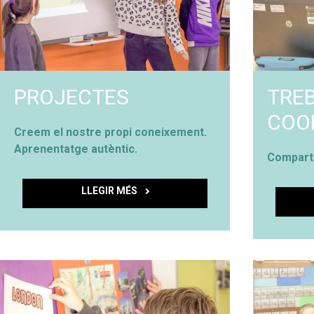
PROJECTES
TRE
COO
Creem el nostre propi coneixement.
Aprenentatge autèntic.
Comparti
LLEGIR MÉS