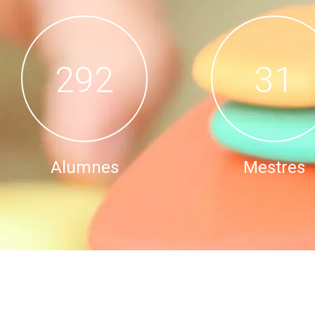
331
35
Alumnes
Mestres
Tots i totes sou importants
El motor de l’esco