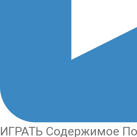
ИГРАТЬ Содержимое По