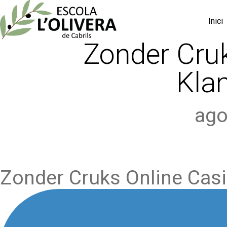
Inici
Zonder Cruk
Kla
ago
Zonder Cruks Online Casi