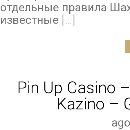
отдельные правила Ша
известные
[…]
Pin Up Casino 
Kazino – G
ago