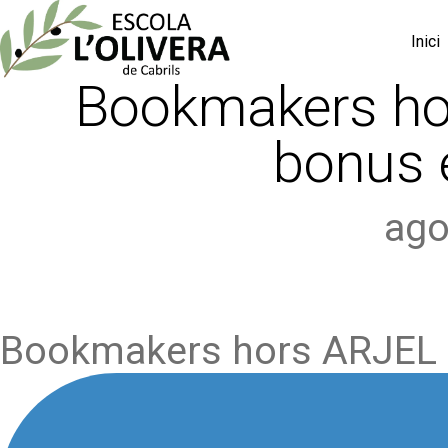
Inici
Bookmakers ho
bonus 
ago
Bookmakers hors ARJEL 