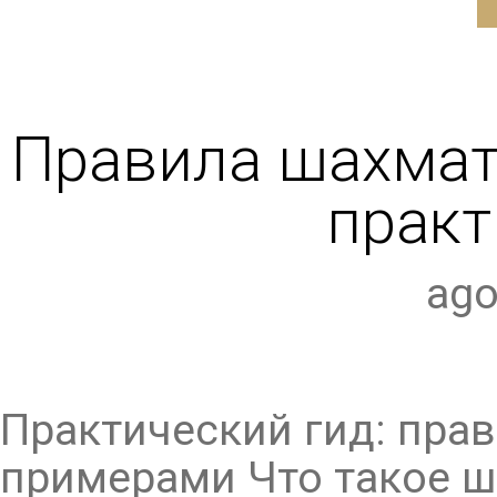
Правила шахмат
практ
ago
Практический гид: пра
примерами Что такое 