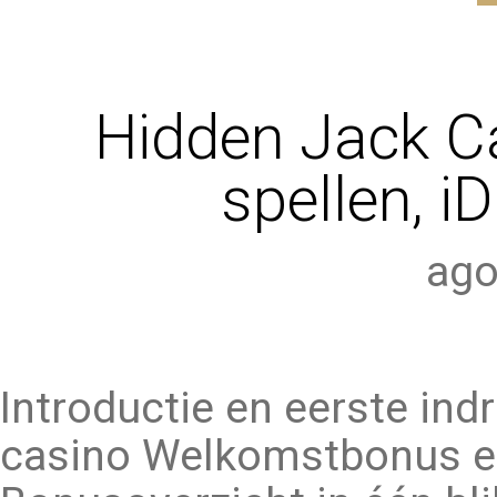
Hidden Jack Ca
spellen, i
ago
Introductie en eerste ind
casino Welkomstbonus e