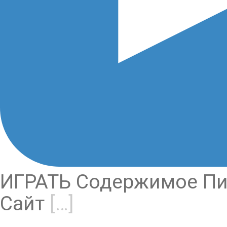
ИГРАТЬ Содержимое Пи
Сайт
[…]