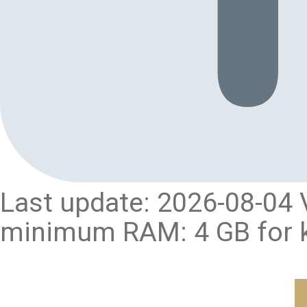
Last update: 2026-08-04 V
minimum RAM: 4 GB for 