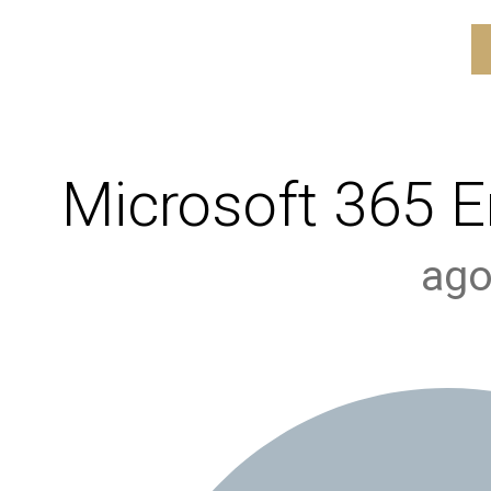
Microsoft 365 E
ago