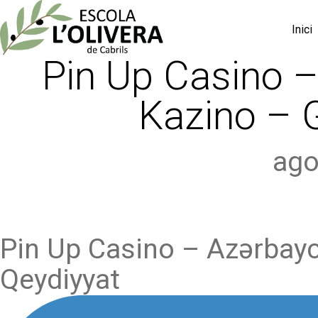
Inici
Pin Up Casino 
Kazino – G
ago
Pin Up Casino – Azərbayc
Qeydiyyat