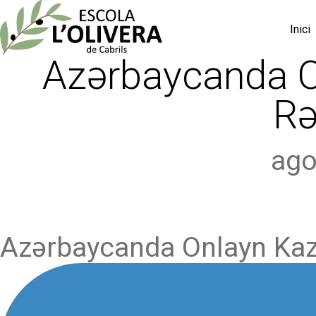
Inici
Azərbaycanda O
Rə
ago
Azərbaycanda Onlayn Kazi