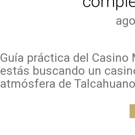
comple
ago
Guía práctica del Casino 
estás buscando un casin
atmósfera de Talcahuan