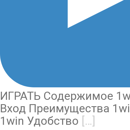
ИГРАТЬ Содержимое 1wi
Вход Преимущества 1w
1win Удобство
[…]