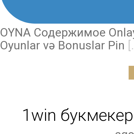
OYNA Содержимое Onlayn
Oyunlar və Bonuslar Pin
[
1win букмекер