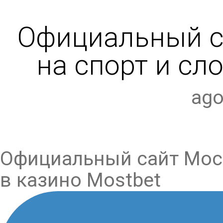
Официальный с
на спорт и сл
ago
Официальный сайт Мост
в казино Mostbet