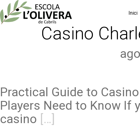
Inici
Casino Charl
ago
Practical Guide to Casin
Players Need to Know If yo
casino
[…]