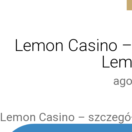
Lemon Casino –
Lem
ago
Lemon Casino – szczegó