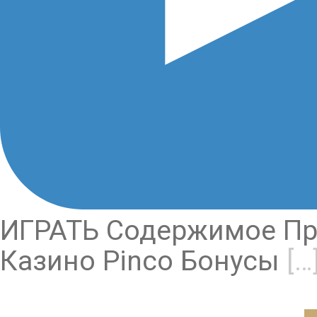
ИГРАТЬ Содержимое Пр
Казино Pinco Бонусы
[…