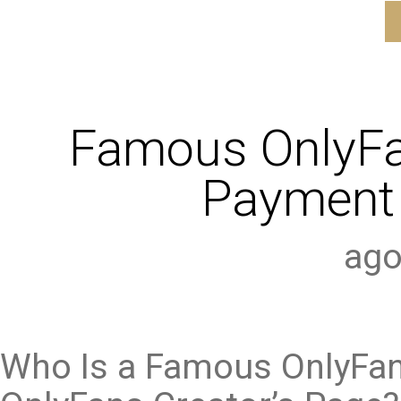
Famous OnlyFan
Payment
ago
Who Is a Famous OnlyFan