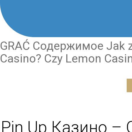
GRAĆ Содержимое Jak za
Casino? Czy Lemon Casin
Pin Up Казино –