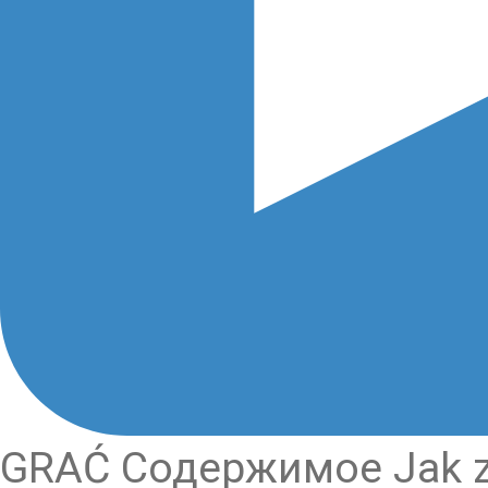
GRAĆ Содержимое Jak za