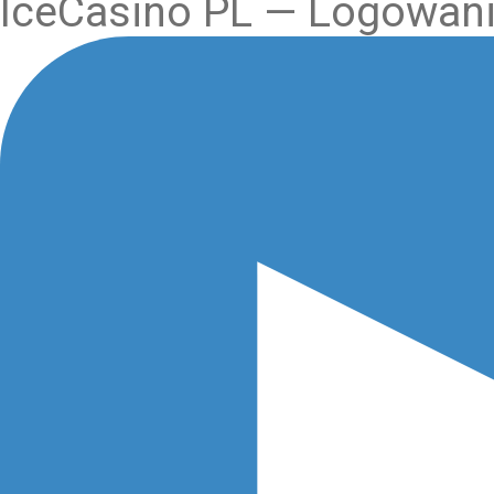
IceCasino PL — Logowani