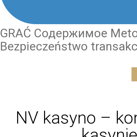
GRAĆ Содержимое Metod
Bezpieczeństwo transakc
NV kasyno – ko
kasynie