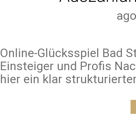
ago
Online-Glücksspiel Bad S
Einsteiger und Profis Na
hier ein klar strukturierte