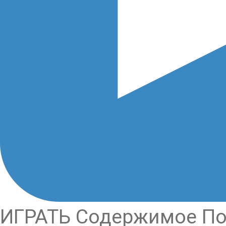
ИГРАТЬ Содержимое По