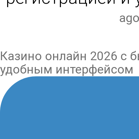
ago
Казино онлайн 2026 с 
удобным интерфейсом