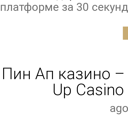
платформе за 30 секун
Пин Ап казино –
Up Casino
ago