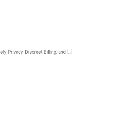
y Privacy, Discreet Billing, and
[…]