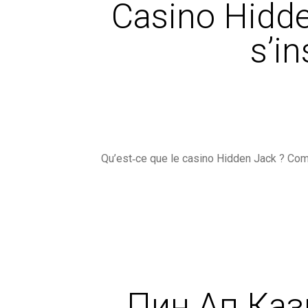
Casino Hidde
s’in
Qu’est‑ce que le casino Hidden Jack ? Comm
Пин Ап Каз