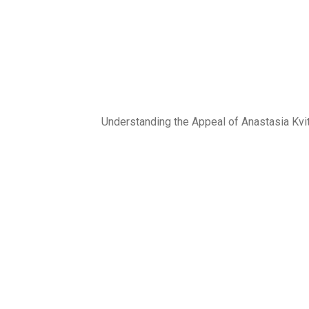
Understanding the Appeal of Anastasia Kvit