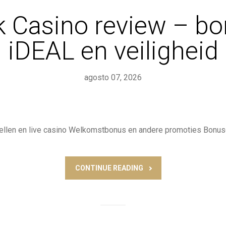
 Casino review – bon
iDEAL en veiligheid
agosto 07, 2026
pellen en live casino Welkomstbonus en andere promoties Bonusov
CONTINUE READING