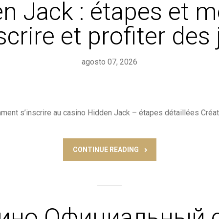
n Jack : étapes et 
scrire et profiter des
agosto 07, 2026
ent s’inscrire au casino Hidden Jack – étapes détaillées Créat
CONTINUE READING
ино Официальный са