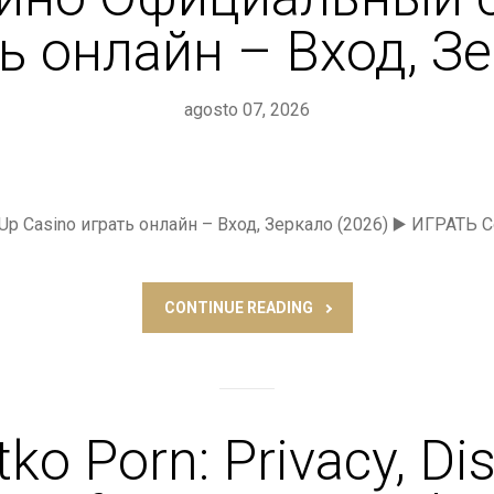
ь онлайн – Вход, З
agosto 07, 2026
Up Casino играть онлайн – Вход, Зеркало (2026) ▶️ ИГРАТЬ
CONTINUE READING
ko Porn: Privacy, Dis