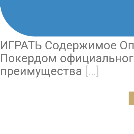
ИГРАТЬ Содержимое Оп
Покердом официальног
преимущества
[…]