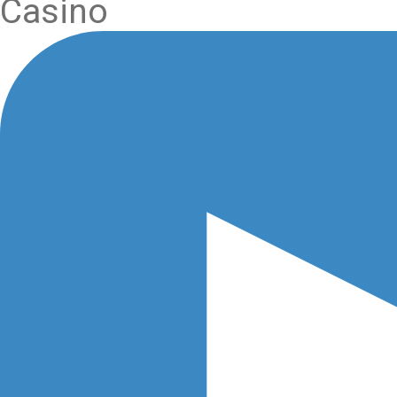
Casino