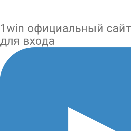
1win официальный сайт
для входа