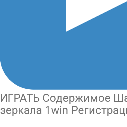
ИГРАТЬ Содержимое Шаг
зеркала 1win Регистрац