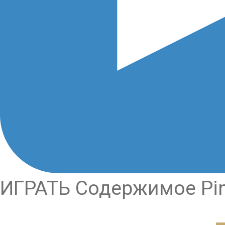
ИГРАТЬ Содержимое Pi