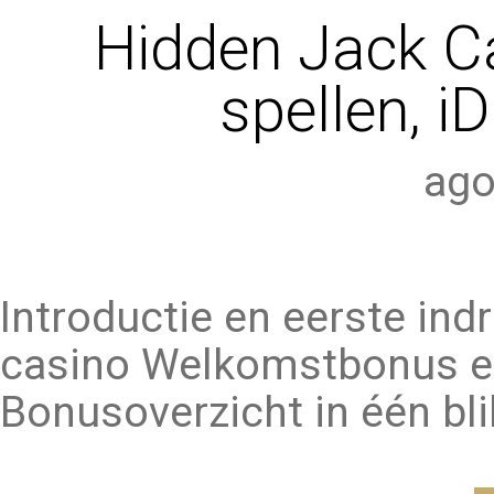
Hidden Jack Ca
spellen, i
ago
Introductie en eerste ind
casino Welkomstbonus e
Bonusoverzicht in één bli