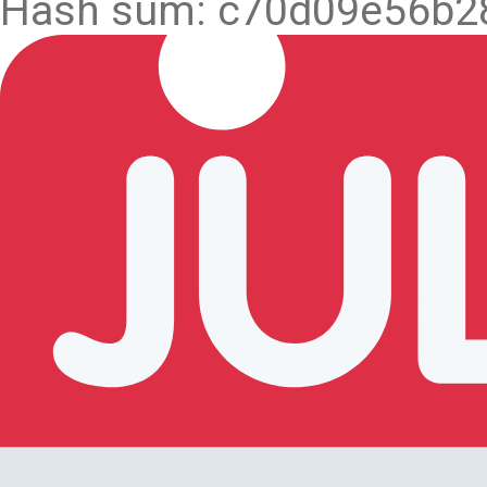
Hash sum: c70d09e56b2