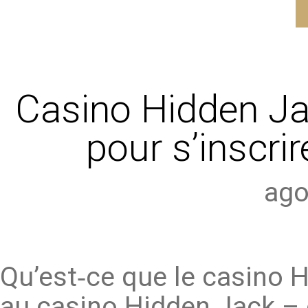
Casino Hidden Ja
pour s’inscrir
ago
Qu’est‑ce que le casino 
au casino Hidden Jack – 