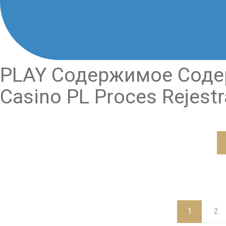
PLAY Содержимое Содерж
Casino PL Proces Rejestr
1
2