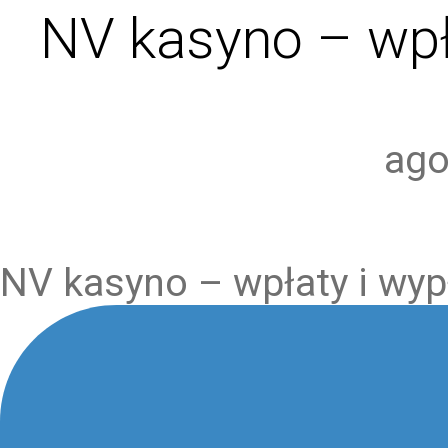
NV kasyno – wpł
ago
NV kasyno – wpłaty i wyp