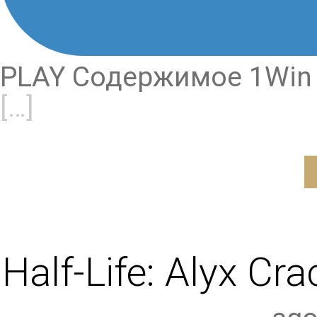
PLAY Содержимое 1Win In
[…]
Half-Life: Alyx Cr