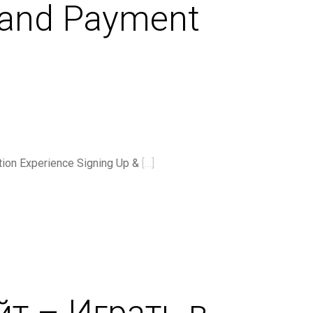
g and Payment
ion Experience Signing Up &
[…]