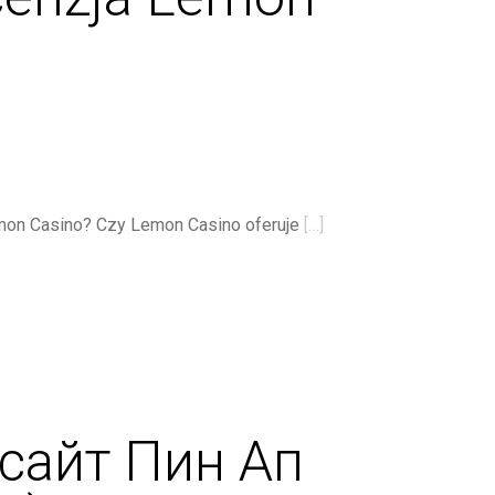
on Casino? Czy Lemon Casino oferuje
[…]
сайт Пин Ап