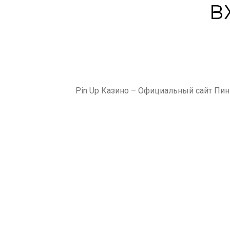
в
Pin Up Казино – Официальный сайт Пин