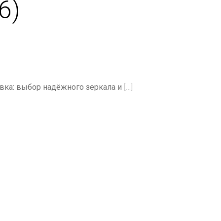
6)
овка: выбор надёжного зеркала и
[…]