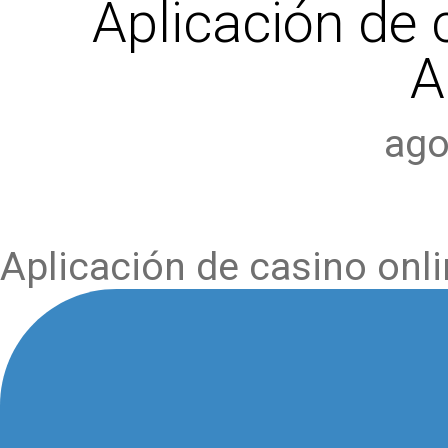
Aplicación de 
A
ago
Aplicación de casino onl