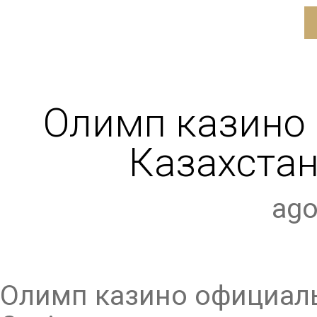
Олимп казино
Казахстан
ago
Олимп казино официаль